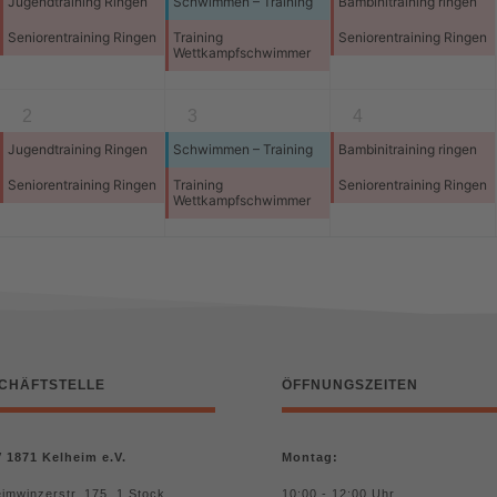
Jugendtraining Ringen
Schwimmen – Training
Bambinitraining ringen
Seniorentraining Ringen
Training
Seniorentraining Ringen
Wettkampfschwimmer
2
3
4
Jugendtraining Ringen
Schwimmen – Training
Bambinitraining ringen
Seniorentraining Ringen
Training
Seniorentraining Ringen
Wettkampfschwimmer
CHÄFTSTELLE
ÖFFNUNGSZEITEN
 1871 Kelheim e.V.
Montag:
imwinzerstr. 175, 1.Stock
10:00 - 12:00 Uhr