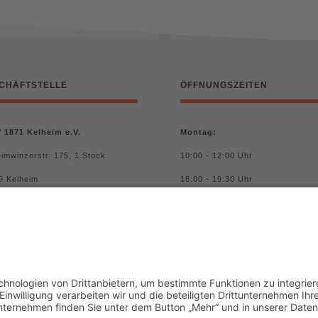
CHÄFTSTELLE
ÖFFNUNGSZEITEN
 1871 Kelheim e.V.
Montag:
imwinzerstr. 175, 1.Stock
10:00 - 12:00 Uhr
9 Kelheim
18:00 - 19:30 Uhr
fon:
0) 9441 / 4712
Donnerstag:
l:
10:00 - 12:00 Uhr
.kelheim@t-online.de