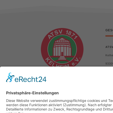
GES
ATSV
Kelhe
9330
Tele
+49 (
Emai
atsv